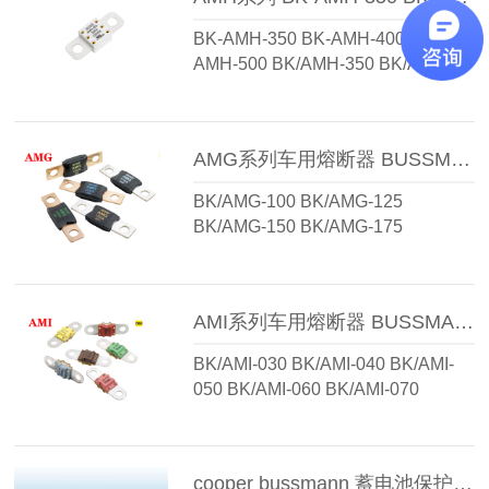
BK/MAXL-350 BK-MAX-50 BK-
BK-AMH-350 BK-AMH-400 BK-
MAX-60 BK-MAXL-50 BK-MAXL-
AMH-500 BK/AMH-350 BK/AMH-
60...
400 BK/AMH-500 BK-AMH-100 BK-
AMH-150 BK-AMH-200 BK-AMH-
250 BK-AMH-300 BK/AMH-100
AMG系列车用熔断器 BUSSMANN BK/AMG-200 BK/AMG-175 BK/AMG-250 BK/AMG-225 BK/AMG-400 BK/AMG-300 BK/AMG-500 BK/AMG-125 BK/AMG-100 BK/AMG-150
BK/AMH-150 BK/AMH-200
BK/AMH-250 BK/AMH-300...
BK/AMG-100 BK/AMG-125
BK/AMG-150 BK/AMG-175
BK/AMG-200 BK/AMG-225
BK/AMG-250 BK/AMG-300
BK/AMG-400 BK/AMG-500...
AMI系列车用熔断器 BUSSMANN BK/AMI-200 BK/AMI-175 BK/AMI-050 BK/AMI-040 BK/AMI-070 BK/AMI-060 BK/AMI-100 BK/AMI-080 BK/AMI-150 BK/AMI-125 BK/AMI-030
BK/AMI-030 BK/AMI-040 BK/AMI-
050 BK/AMI-060 BK/AMI-070
BK/AMI-080 BK/AMI-100 BK/AMI-
125 BK/AMI-150 BK/AMI-175
BK/AMI-200...
cooper bussmann 蓄电池保护用熔断器 MRBF-225 MRBF-250 MRBF-175 MRBF-200 MRBF-125 MRBF-150 MRBF-090 MRBF-100 MRBF-500 MRBF-300 MRBF-400 MRBF-075 MRBF-080 MRBF-050 MRBF-060 MRBF-030 MRBF-040