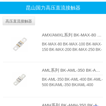
昆山国力高压直流接触器
高压直流接触器
AMX/AMXL系列 BK-MAX-80 BK-MAX-100 BK-MAX-150 BK-MAX-200 BK-MAX-250 BK-MAX-300 BK-MAX-350 BK-MAXL-80 BK-MAXL-100 BK-MAXL-150 BK-MAXL-200 BK-MAXL-250 BK-MAXL-300 BK-MAXL-350 BK/MAX-80 BK/MAX-100 BK/MAX-150 BK/MAX-200 BK/MAX-250 BK/MAX-300 BK/MAX-350 BK/MAXL-80 BK/MAXL-100 BK/MAXL-150 BK/MAXL-200 BK/MAXL-250 BK/MAXL-300 BK/MAXL-350 BK-MAX-50 BK-MAX-60 BK-MAXL-50 BK-MAXL-60
BK-MAX-80 BK-MAX-100 BK-MAX-
150 BK-MAX-200 BK-MAX-250 BK-
MAX-300 BK-MAX-350 BK-MAXL-
80 BK-MAXL-100 BK-MAXL-150
BK-MAXL-200 BK-MAXL-250 BK-
AML系列 BK-AML-350 BK-AML-400 BK-AML-500 BK/AML-350 BK/AML-400 BK/AML-500
MAXL-300 BK-MAXL-350 BK/MAX-
80 BK/MAX-100 BK/MAX-150
BK-AML-350 BK-AML-400 BK-AML-
BK/MAX-200 BK/MAX-250
500 BK/AML-350 BK/AML-400
BK/MAX-300 BK/MAX-350
BK/AML-500...
BK/MAXL-80 BK/MAXL-100
BK/MAXL-150 BK/MAXL-200
BK/MAXL-250 BK/MAXL-300
AMH系列 BK-AMH-350 BK-AMH-400 BK-AMH-500 BK/AMH-350 BK/AMH-400 BK/AMH-500 BK-AMH-100 BK-AMH-150 BK-AMH-200 BK-AMH-250 BK-AMH-300 BK/AMH-100 BK/AMH-150 BK/AMH-200 BK/AMH-250 BK/AMH-300