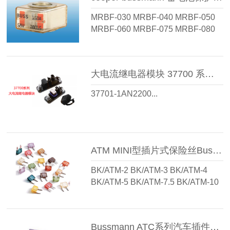
MRBF-030 MRBF-040 MRBF-050
MRBF-060 MRBF-075 MRBF-080
MRBF-090 MRBF-100 MRBF-125
MRBF-150 MRBF-175 MRBF-200
MRBF-225 MRBF-250 MRBF-300
大电流继电器模块 37700 系列PRM/PFM
MRBF-400 MRBF-500...
37701-1AN2200...
ATM MINI型插片式保险丝Bussmann BK/ATM-15 BK/ATM-10 BK/ATM-20 BK/ATM-2 BK/ATM-3 BK/ATM-25 BK/ATM-4 BK/ATM-30 BK/ATM-7.5 BK/ATM-5
BK/ATM-2 BK/ATM-3 BK/ATM-4
BK/ATM-5 BK/ATM-7.5 BK/ATM-10
BK/ATM-15 BK/ATM-20 BK/ATM-25
BK/ATM-30...
Bussmann ATC系列汽车插件保险丝 BK/ATC-25 BK/ATC-20 BK/ATC-30 BK/ATC-3 BK/ATC-40 BK/ATC-4 BK/ATC-7.5 BK/ATC-5 BK/ATC-10 BK/ATC-1 BK/ATC-2 BK/ATC-15