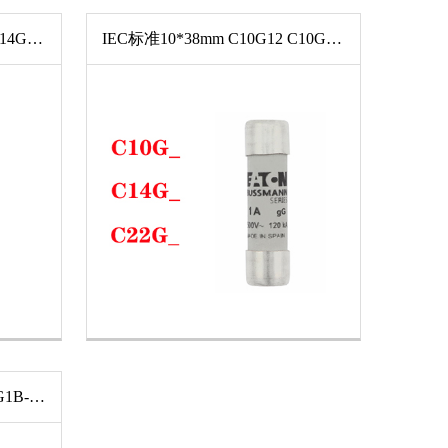
IEC标准14*51mm C14G40 C14G4 C14G12 C14G16 C14G2 C14G20 C14G50 C14G6 C14G1 C14G10 C14G25 C14G32 C14G8
IEC标准10*38mm C10G12 C10G10 C10G1 C10G0.5 C10G4 C10G32 C10G8 C10G6 C10G20 C10G25 C10G16 C10G2
_NHG_B-690(690V) 125NHG1B-690 25NHG000B-690 250NHG3B-690 250NHG2B-690 250NHG1B-690 10NHG000B-690 100NHG02B-690 100NHG00B-690 10NHG0B-690 125NHG00B-690 40NHG000B-690 400NHG3B-690 35NHG000B-690 355NHG3B-690 32NHG000B-690 315NHG3B-690 315NHG2B-690 2NHG000B-690 63NHG000B-690 630NHG4B-690 50NHG1B-690 50NHG00B-690 50NHG000B-690 500NHG3B-690 4NHG000B-690 425NHG3B-690 160NHG1B-690 100NHG1B-690 80NHG1B-690 80NHG00B-690 800NHG4B-690 6NHG000B-690 63NHG1B-690 63NHG00B-690 224NHG2B-690 224NHG1B-690 20NHG000B-690 200NHG2B-690 200NHG1B-690 16NHG000B-690