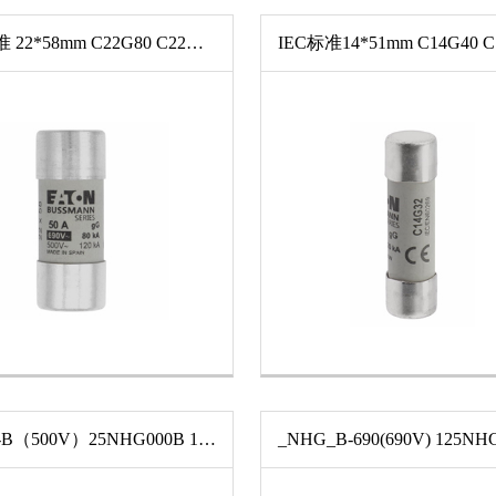
IEC标准 22*58mm C22G80 C22G63 C22G8 C22G50 C22G6 C22G4 C22G40 C22G10 C22G125 C22G16 C22G2 C22G20 C22G25 C22G32 C22G12 C22G100
_NHG-B（500V）25NHG000B 100NHG000B 10NHG000B 50NHG000B 63NHG000B 80NHG000B 16NHG000B 20NHG000B 32NHG000B 35NHG000B 40NHG000B 160NHG00B-660 160NHG00B 125NHG00B 50NHG00B 63NHG00B 80NHG00B 100NHG00B