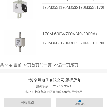
170M3531170M3532170M3533170M
170M 690V/700V(40-2000A)螺栓安装 170M3608 170M3609 170M3610 170M3611 170M3612 170M3613 170M3614 170M3615 170M3616 170M3617 170M3618 170M3619 170M3620 170M3621 170M3622 170M3623 170M4608 170M4609 170M4610 170M4611 170M4612 170M4613 170M4614 170M4615 170M4616 170M4617 170M4618 170M4619 170M5608 170M5609 170M5610 170M5611 170M5612 170M5613 170M5614 170M5615 170M5616 170M5617 170M5618 170M6608 170M6609 170M6610 170M6611 170M6612 170M6613 170M6614 170M6615 170M6616 170M6617 170M6618 170M6619 170M6620 170M6621 170M3658 170M3659 170M3660 170M3661 170M3662 170M3663 170M3664 170M3665 170M3666 170M3667 170M3668 170M3669 170M3670 170M3671 170M3672 170M3673 170M4658 170M4659 170M4660 170M4661 170M4662 170M4663 170M4664 170M4665 170M4666 170M4667 170M4668 170M4669 170M5658 170M5659 170M5660 170M5661 170M5662 170M5663 170M5664 170M5665 170M5666 170M5667 170M5668 170M6658 170M6659 170M6660 170M6661 170M6662 170M6663 170M6664 170M6665 170M6666 170M6667 170M6668 170M6669 170M6670 170M6671 170M3708 170M3709 170M3710 170M3711 170M3712 170M3713 170M3714 170M3715 170M3716 170M3717 170M3718 170M3719 170M3720 170M3721 170M3722 170M3723 170M4708 170M4709 170M4710 170M4711 170M4712 170M4713 170M4714 170M4715 170M4716 170M4717 170M4718 170M4719 170M5708 170M5709 170M5710 170M5711 170M5712 170M5713 170M5714 170M5715 170M5716 170M5717 170M5718 170M6708 170M6709 170M6710 170M6711 170M6712 170M6713 170M6714 170M6715 170M6716 170M6717 170M6718 170M6719 170M6720 170M6721 170M3758 170M3759 170M3760 170M3761 170M3762 170M3763 170M3764 170M3765 170M3766 170M3767 170M3768 170M3769 170M3770 170M3771 170M3772 170M3773 170M4758 170M4759 170M4760 170M4761 170M4762 170M4763 170M4764 170M4765 170M4766 170M4767 170M4768 170M4769 170M5758 170M5759 170M5760 170M5761 170M5762 170M5763 170M5764 170M5765 170M5766 170M5767 170M5768 170M6758 170M6759 170M6760 170M6761 170M6762 170M6763 170M6764 170M6765 170M6766 170M6767 170M6768 170M6769 170M6770 170M6771
170M3608170M3609170M3610170M
共23条 当前1/3页
首页
前一页
1
2
3
后一页
尾页
上海创烁电子有限公司 版权所有
服务热线：021-51083699
地址：上海市嘉定区昌翔路555号2号楼5层
网站地图
回到顶部