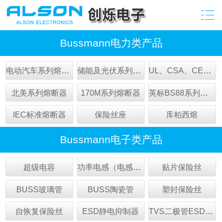
Bussmann电力类产品
电动汽车系列熔断器
储能及光伏系列熔断器
UL、CSA、CE认证熔断器
北美系列熔断器
170M系列熔断器
英标BS88系列熔断器
IEC标准熔断器
保险丝座
库柏西熔
Bussmann电子类产品
超级电容
功率电感（电感器）
贴片保险丝
BUSS玻璃管
BUSS陶瓷管
塑封保险丝
自恢复保险丝
ESD静电抑制器
TVS二极管ESD抑制器