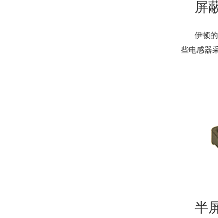
屏
伊顿的
些电感器
半