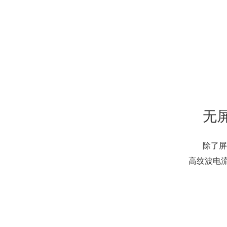
无
除了屏
高纹波电