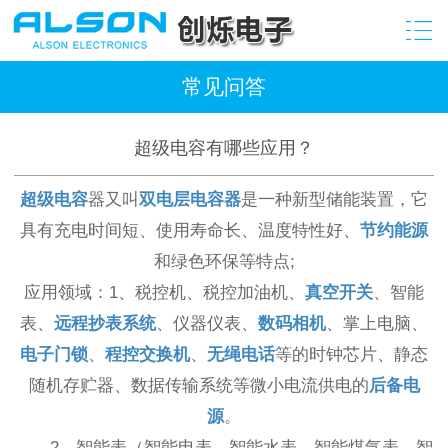
常见问答
超级电容有哪些应用？
超级电容
器又叫
双电层电容器
是一种新型储能装置，它
具有充电时间短、使用寿命长、温度特性好、
节约能源
和绿色环保等特点;
应用领域：1、税控机、税控加油机、
真空开关
、智能
表、
远程抄表系统
、仪器仪表、
数码相机
、掌上电脑、
电子门锁
、
程控交换机
、
无绳电话
等的时钟芯片、静态
随机存贮器、数据传输系统等微小电流供电的
后备电
源
。
2、智能表（智能电表、智能水表、智能煤气表、智